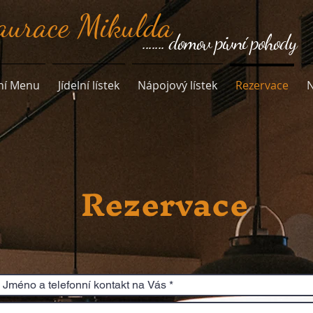
aurace Mikulda
....... domov pivní pohody
ní Menu
Jídelní lístek
Nápojový lístek
Rezervace
N
Rezervace