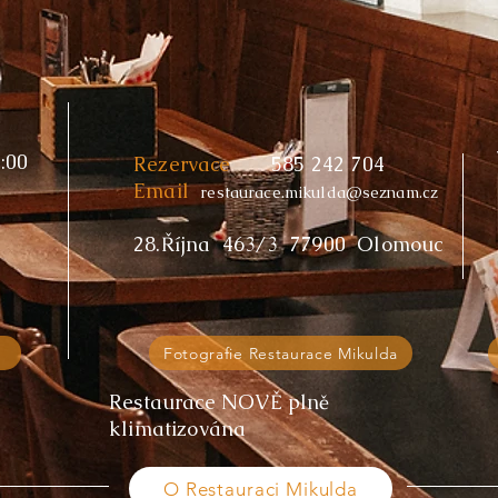
:00
Rezervace
585 242 704
Email
restaurace.mikulda@seznam.cz
28.Října 463/3 77900 Olomouc
Fotografie Restaurace Mikulda
Restaurace NOVĚ plně
klimatizována
O Restauraci Mikulda