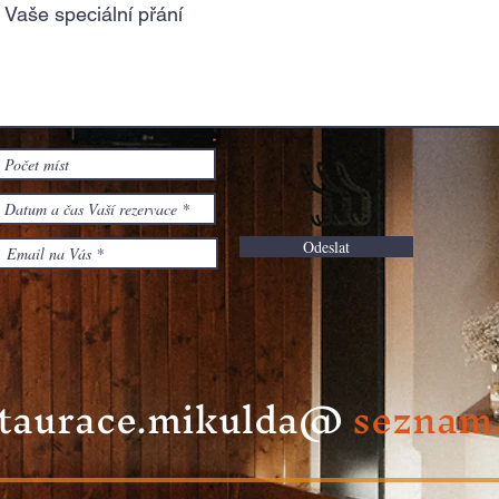
Odeslat
aurace.mikulda@
seznam