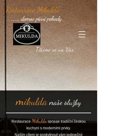
Restaurace Mikulda
....... domov pivní pohody
... Těšíme se na Vás
m
ikulda
n
s
aše
lužby
Mikulda
Restaurace
spojuje tradiční českou
kuchyni s moderními prvky.
Naším cílem je poskytnout vám jedinečný