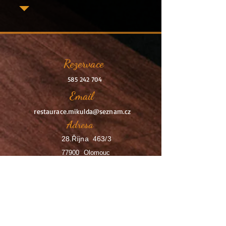
Rezervace
585 242 704
Email
restaurace.mikulda@seznam.cz
Adresa
28.Října 463/3
77900 Olomouc
Rezervace
Otevírací doba
Pondělí - Čtvrtek 10:30 - 00:00