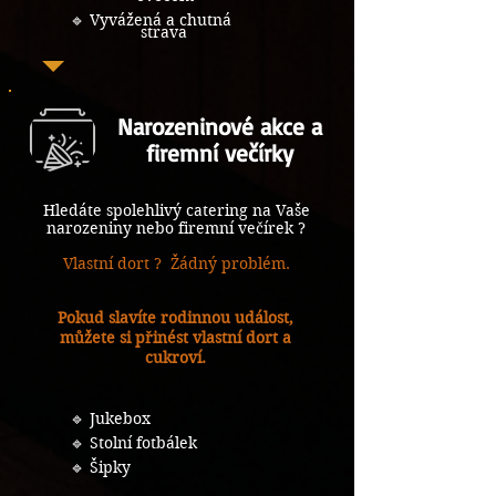
🔹 Vyvážená a chutná
strava
Narozeninové akce a
firemní večírky
Hledáte spolehlivý catering na Vaše
narozeniny nebo firemní večírek ?
Vlastní dort ? Žádný problém.
Pokud slavíte rodinnou událost,
můžete si přinést vlastní dort a
cukroví.
🔹 Jukebox
🔹 Stolní fotbálek
🔹 Šipky