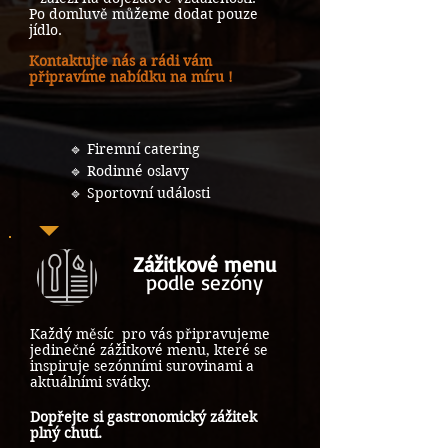
Po domluvě můžeme dodat pouze
jídlo.
Kontaktujte nás a rádi vám
připravíme nabídku na míru !
🔹 Firemní catering
🔹 Rodinné oslavy
🔹 Sportovní události
Zážitkové menu
podle sezóny
Každý měsíc pro vás připravujeme
jedinečné zážitkové menu, které se
inspiruje sezónními surovinami a
aktuálními svátky.
Dopřejte si gastronomický zážitek
plný chutí.