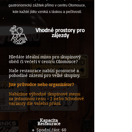
gastronomický zážitek přímo v centru Olomouce,
kde každé jídlo vzniká s láskou a pečlivostí.
Vhodné prostory pro
zájezdy
Hledáte ideální místo pro skupinový
oběd či večeři v centru Olomouce?
Naše restaurace nabízí prostorné a
pohodlné zázemí pro velké skupiny.
Jste průvodce nebo organizátor?
Nabízíme výhodné skupinové menu
za jednotnou cenu – 2 nebo 3chodové
varianty dle vašeho přání.
Kapacita
Restaurace
🔹 Spodní část: 60