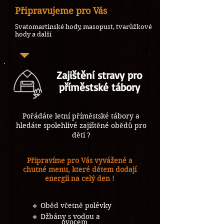
Připravujeme pro Vás
Svatomartinské hody, masopust, tvarůžkové
hody a další
Zajištění stravy pro
příměstské tábory
Pořádáte letní příměstské tábory a
hledáte spolehlivé zajištěné obědů pro
děti ?
Připravíme pro Vás vyvážené a
chutné menu, které dětem dodají
energii na celý den !
🔹 Oběd včetně polévky
🔹 Džbány s vodou a
ovocem