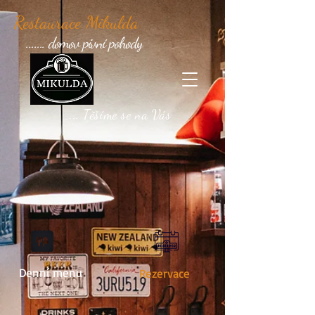
Restaurace Mikulda
....... domov pivní pohody
... Těšíme se na Vás
Denní menu
Rezervace