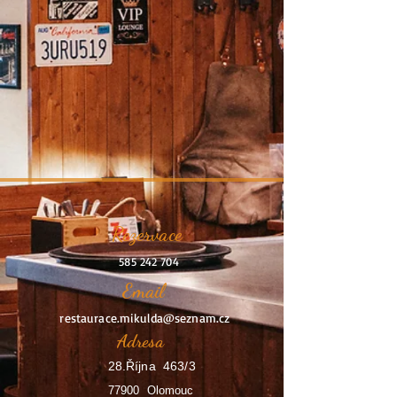
Rezervace
585 242 704
Email
restaurace.mikulda@seznam.cz
Adresa
28.Října 463/3
77900 Olomouc