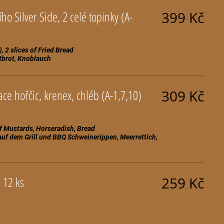
ího Silver Side, 2 celé topinky (A-
399 Kč
), 2 slices of Fried Bread
ce hořčic, krenex, chléb (A-1,7,10)
309 Kč
f Mustards, Horseradish, Bread
m Grill und BBQ Schweinerippen, Meerrettich,
Křidélka Buffalo, chléb 12 ks
259 Kč