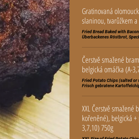
Gratinovaná olomoucká
Fried Bread Baked with Baco
Čerstvě smažené bram
Fried Potato Chips (salted or 
XXL Čerstvě smažené 
kořeněné), belgická + 
3,7,10) 750g
XXL Size of Fried Potato Chip