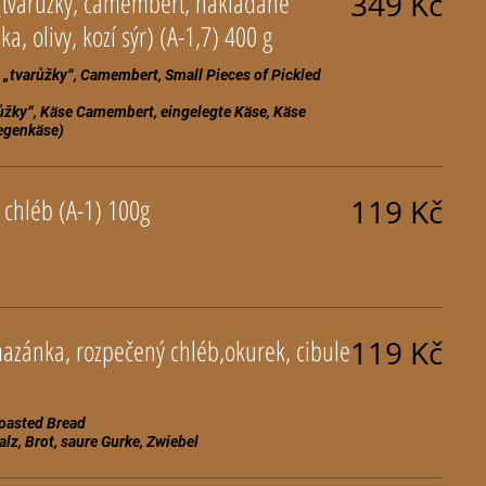
(tvarůžky, camembert, nakládané
349 Kč
kostky, korbáčiky čabajka, olivy, kozí sýr) (A-1,7) 400 g
 „tvarůžky“, Camembert, Small Pieces of Pickled
růžky“, Käse Camembert, eingelegte Käse, Käse
, chléb (A-1) 100g
119 Kč
zánka, rozpečený chléb,okurek, cibule
119 Kč
oasted Bread
, Brot, saure Gurke, Zwiebel