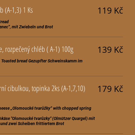
Utopenec s cibulí, chléb (A-1,3) 1 Ks
119 Kč
Bread
e, rozpečený chléb ( A-1) 100g
139 Kč
, Toasted bread Gezupfter Schweinskamm im
rní cibulkou, topinka 2ks (A-1,7,10)
179 Kč
heese „Olomoucké tvarůžky“ with chopped spring
hkäse "Olomoucké tvarûzky" (Olmützer Quargel) mit