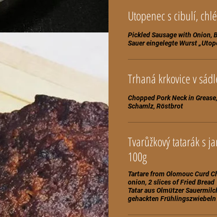
Pickled Sausage with Onion, 
Trhaná krkovice v sádl
Chopped Pork Neck in Grease
Tvarůžkový tatarák s ja
100g
Tartare from Olomouc Curd C
onion, 2 slices of Fried Bread
Tatar aus Olmützer Sauermilc