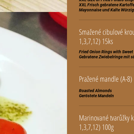
XXL Frisch gebratene Kartoffe
Smažené cibulové krouž
1,3,7,12) 15ks
Fried Onion Rings with Sweet 
Gebratene Zwiebelringe mit s
Pražené mandle (A-8)
Roasted Almonds
Marinované tvarůžky k pivečku podávané ve skle, chléb (A-
1,3,7,12) 100g