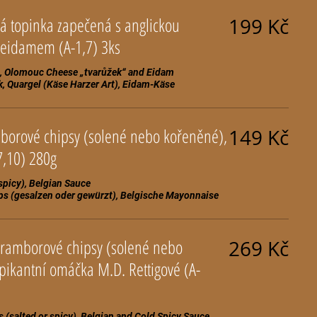
 topinka zapečená s anglickou
199 Kč
slaninou, tvarůžkem a eidamem (A-1,7) 3ks
n, Olomouc Cheese „tvarůžek“ and Eidam
borové chipsy (solené nebo kořeněné),
149 Kč
belgická omáčka (A-3,7,10) 280g
spicy), Belgian Sauce
bramborové chipsy (solené nebo
269 Kč
pikantní omáčka M.D. Rettigové (A-
s (salted or spicy), Belgian and Cold Spicy Sauce