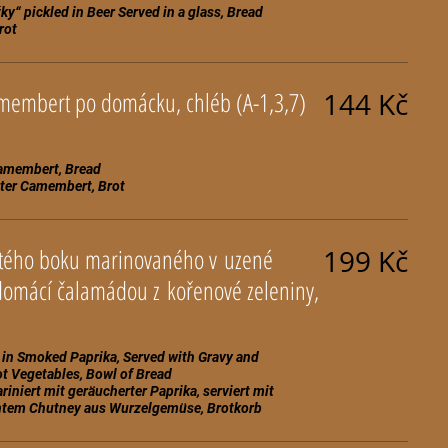
“ pickled in Beer Served in a glass, Bread
membert po domácku, chléb (A-1,3,7)
144 Kč
amembert, Bread
tého boku marinovaného v uzené
199 Kč
 in Smoked Paprika, Served with Gravy and
 Vegetables, Bowl of Bread
niert mit geräucherter Paprika, serviert mit