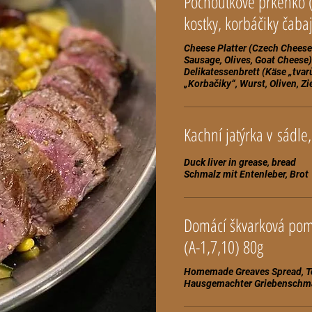
Pochoutkové prkénko 
Cheese Platter (Czech Cheese
Sausage, Olives, Goat Cheese)
Delikatessenbrett (Käse „tva
Kachní jatýrka v sádle
Duck liver in grease, bread
Domácí škvarková poma
(A-1,7,10) 80g
Homemade Greaves Spread, T
Hausgemachter Griebenschmalz