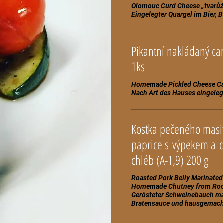
Olomouc Curd Cheese „tvarůžky
Pikantní nakládaný ca
1ks
Homemade Pickled Cheese C
Kostka pečeného masi
paprice s výpekem a domácí čalamádou z kořenové zeleniny,
chléb (A-1,9) 200 g
Roasted Pork Belly Marinated
Homemade Chutney from Root
Gerösteter Schweinebauch mari