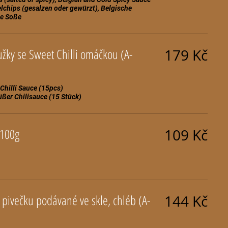
lchips (gesalzen oder gewürzt), Belgische
ky se Sweet Chilli omáčkou (A-
179 Kč
Chilli Sauce (15pcs)
üßer Chilisauce (15 Stück)
 100g
109 Kč
144 Kč