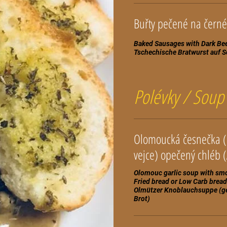
Baked Sausages with Dark Bee
Tschechische Bratwurst auf S
Polévky / Soup
Olomoucká česnečka (uz
Olomouc garlic soup with smo
Fried bread or Low Carb bread
Olmützer Knoblauchsuppe (ger