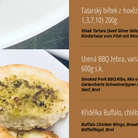
Tatarský biftek z hověz
1,3,7,10) 200g
Steak Tartare (beef Silver Side
Uzená BBQ žebra, varia
600g s.k.
Smoked Pork BBQ Ribs, Mix o
Geräucherte Schweinerippen auf de
Buffalo Chicken Wings, Bread