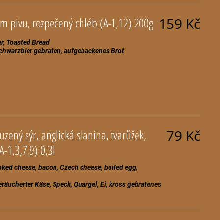
Buřty pečené na černém pivu, rozpečený chléb (A-1,12) 200g
159 Kč
r, Toasted Bread
chwarzbier gebraten, aufgebackenes Brot
ený sýr, anglická slanina, tvarůžek,
79 Kč
vejce) opečený chléb (A-1,3,7,9) 0,3l
ked cheese, bacon, Czech cheese, boiled egg,
äucherter Käse, Speck, Quargel, Ei, kross gebratenes