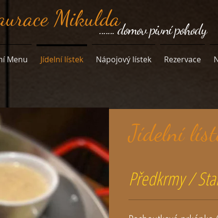
aurace Mikulda
....... domov pivní pohody
ní Menu
Jídelní lístek
Nápojový lístek
Rezervace
N
Jídelní lís
Předkrmy / Sta